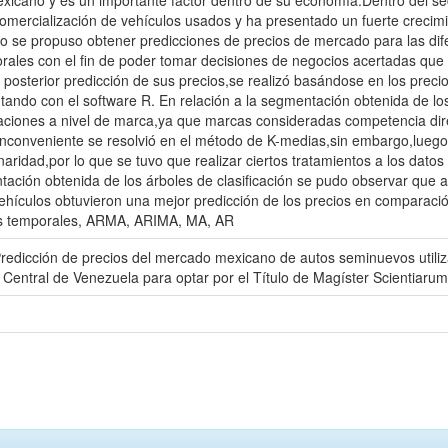
exicano y es un importante factor dentro de su economía.Dentro del se
omercialización de vehículos usados y ha presentado un fuerte crecimi
o se propuso obtener predicciones de precios de mercado para las di
orales con el fin de poder tomar decisiones de negocios acertadas que
posterior predicción de sus precios,se realizó basándose en los precio
ntando con el software R. En relación a la segmentación obtenida de lo
paciones a nivel de marca,ya que marcas consideradas competencia d
 inconveniente se resolvió en el método de K-medias,sin embargo,luego 
ridad,por lo que se tuvo que realizar ciertos tratamientos a los datos 
ntación obtenida de los árboles de clasificación se pudo observar que 
hículos obtuvieron una mejor predicción de los precios en comparación
ries temporales, ARMA, ARIMA, MA, AR
Predicción de precios del mercado mexicano de autos seminuevos utili
Central de Venezuela para optar por el Título de Magíster Scientiaru