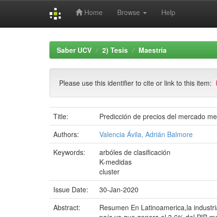
Home
Browse
Help
Skip
navigation
Saber UCV
2) Tesis
Maestría
Please use this identifier to cite or link to this item:
Title:
Predicción de precios del mercado me
Authors:
Valencia Ávila, Adrián Balmore
Keywords:
arbóles de clasificación
K-medidas
cluster
Issue Date:
30-Jan-2020
Abstract:
Resumen En Latinoamerica,la industri