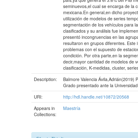
país,ya que genera el 3.6% del PIB m
seminuevos,el cual se encarga de la c
mexicana.En general,en dicho proyect
utilización de modelos de series temp
segmentación de los vehículos para la 
clasificados y su análisis fue impleme
presentó incongruencias en las agru
resultaron en grupos diferentes. Este
problemas con el supuesto de estaciona
condición. Por otra parte,en la segme
decir,mayor cantidad de modelos de ve
clasificación, K-medidas, cluster, se
Description:
Balmore Valencia Ávila,Adrián(2019) 
Grado presentado ante la Universidad 
URI:
http://hdl.handle.net/10872/20568
Appears in
Maestría
Collections: