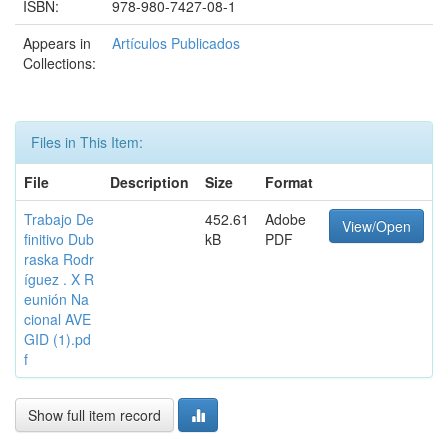
ISBN:
978-980-7427-08-1
Appears in
Artículos Publicados
Collections:
Files in This Item:
File
Description
Size
Format
Trabajo De
452.61
Adobe
View/Open
finitivo Dub
kB
PDF
raska Rodr
íguez . X R
eunión Na
cional AVE
GID (1).pd
f
Show full item record