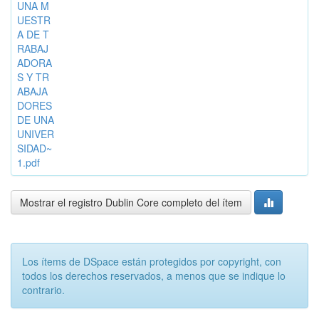
UNA M
UESTR
A DE T
RABAJ
ADORA
S Y TR
ABAJA
DORES
DE UNA
UNIVER
SIDAD~
1.pdf
Mostrar el registro Dublin Core completo del ítem
Los ítems de DSpace están protegidos por copyright, con
todos los derechos reservados, a menos que se indique lo
contrario.