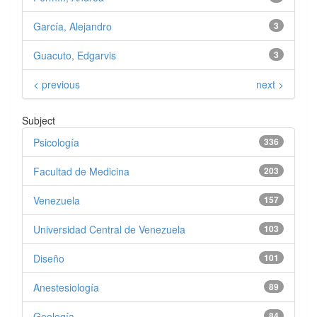
García, Alejandro
3
Guacuto, Edgarvis
3
< previous
next >
Subject
Psicología
336
Facultad de Medicina
203
Venezuela
157
Universidad Central de Venezuela
103
Diseño
101
Anestesiología
89
Geología
84