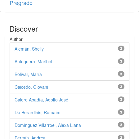
Pregrado
Discover
Author
Alemán, Shelly
3
Antequera, Maribel
3
Bolívar, María
3
Caicedo, Giovani
3
Calero Abadía, Adolfo José
3
De Berardinis, Romaím
3
Domínguez Villarroel, Alexa Liana
3
Fermín, Andrea
3