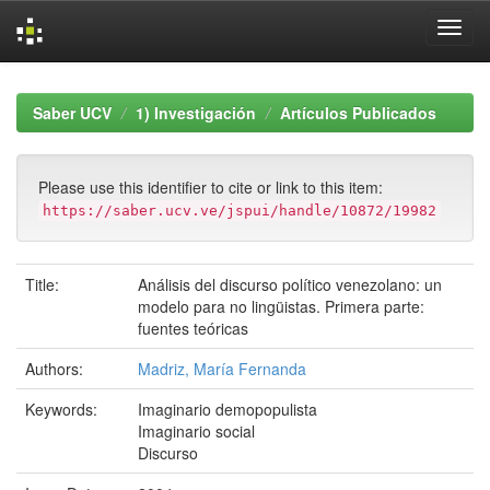
Skip
navigation
Saber UCV
1) Investigación
Artículos Publicados
Please use this identifier to cite or link to this item:
https://saber.ucv.ve/jspui/handle/10872/19982
Title:
Análisis del discurso político venezolano: un
modelo para no lingüistas. Primera parte:
fuentes teóricas
Authors:
Madriz, María Fernanda
Keywords:
Imaginario demopopulista
Imaginario social
Discurso