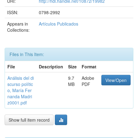
URI:
http://hdl.handle.net/10872/19982
ISSN:
0798-2992
Appears in
Artículos Publicados
Collections:
Files in This Item:
File
Description
Size
Format
Análisis del di
9.7
Adobe
View/Open
scurso polític
MB
PDF
o, María Fer
nanda Madri
z0001.pdf
Show full item record