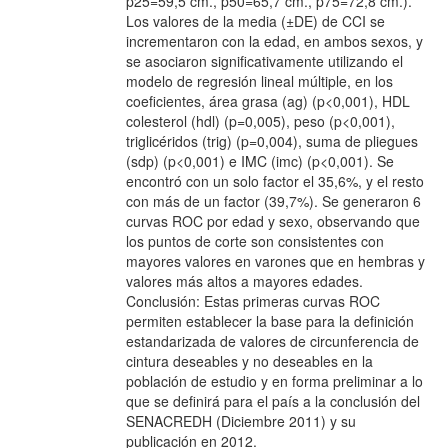
p25=59,5 cm., p50=65,7 cm., p75=72,8 cm.).
Los valores de la media (±DE) de CCI se
incrementaron con la edad, en ambos sexos, y
se asociaron significativamente utilizando el
modelo de regresión lineal múltiple, en los
coeficientes, área grasa (ag) (p<0,001), HDL
colesterol (hdl) (p=0,005), peso (p<0,001),
triglicéridos (trig) (p=0,004), suma de pliegues
(sdp) (p<0,001) e IMC (imc) (p<0,001). Se
encontró con un solo factor el 35,6%, y el resto
con más de un factor (39,7%). Se generaron 6
curvas ROC por edad y sexo, observando que
los puntos de corte son consistentes con
mayores valores en varones que en hembras y
valores más altos a mayores edades.
Conclusión: Estas primeras curvas ROC
permiten establecer la base para la definición
estandarizada de valores de circunferencia de
cintura deseables y no deseables en la
población de estudio y en forma preliminar a lo
que se definirá para el país a la conclusión del
SENACREDH (Diciembre 2011) y su
publicación en 2012.