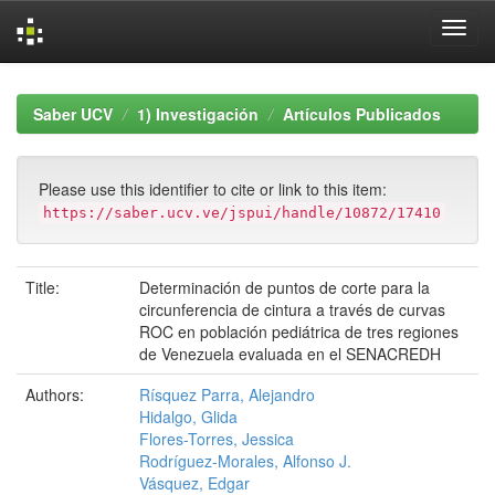
Skip
navigation
Saber UCV
1) Investigación
Artículos Publicados
Please use this identifier to cite or link to this item:
https://saber.ucv.ve/jspui/handle/10872/17410
Title:
Determinación de puntos de corte para la
circunferencia de cintura a través de curvas
ROC en población pediátrica de tres regiones
de Venezuela evaluada en el SENACREDH
Authors:
Rísquez Parra, Alejandro
Hidalgo, Glida
Flores-Torres, Jessica
Rodríguez-Morales, Alfonso J.
Vásquez, Edgar