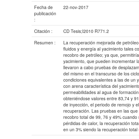
Fecha de
22-nov-2017
publicación
:
Citación :
CD Tesis;I2010 R771.2
Resumen :
La recuperación mejorada de petróleo
fluidos y energía al yacimiento tales 
recobro de petróleo; ya que, permitirí
yacimiento, que pueden incrementar la 
llevaron a cabo pruebas de desplazami
del mismo en el transcurso de los cic
condiciones equivalentes a las de un 
con arena característica del yacimient
permeabilidades al agua de formación 
obteniéndose valores entre 83,74 y 91
de inyección, el periodo de remojo y e
recuperación. Las pruebas en las que
recobro total de 99, 76 y 49% cuando
pérdidas de calor, la recuperación tot
en un 3% siendo la recuperación total