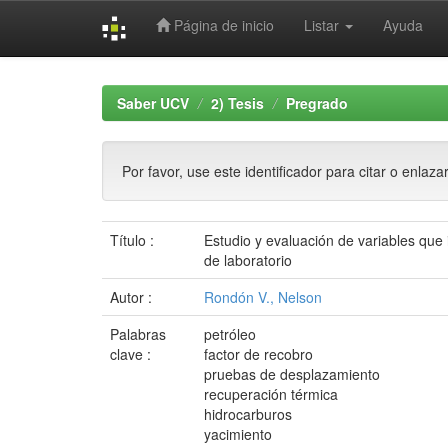
Página de inicio
Listar
Ayuda
Skip
navigation
Saber UCV
2) Tesis
Pregrado
Por favor, use este identificador para citar o enlaza
Título :
Estudio y evaluación de variables que
de laboratorio
Autor :
Rondón V., Nelson
Palabras
petróleo
clave :
factor de recobro
pruebas de desplazamiento
recuperación térmica
hidrocarburos
yacimiento