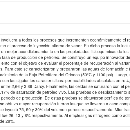
 involucra a todos los procesos que incrementen económicamente el re
como el proceso de inyección alterna de vapor. En dicho proceso la inclu
a un mejor acondicionamiento en las propiedades fisicoquímicas de los 
tasa de producción de petróleo. Se construyó un equipo innovador de si
ento con el objetivo de evaluar el porcentaje de recuperación al varia
los. Para esto se caracterizaron y prepararon las aguas de formación 
yacimiento de la Faja Petrolífera del Orinoco (50°C y 1100 psi). Lueg
o con las siguientes características: permeabilidades absolutas entre 
entre 2,66 y 3,86 Darcy. Finalmente, las celdas se saturaron con el p
,17% de saturación de petróleo vivo. Las pruebas de desplazamiento se
l periodo de producción. De estas pruebas se obtuvieron perfiles de te
 se obtuvo mayor recuperación fueron las que se llevaron a cabo comp
 se inyectó 75, 50 y 30% del volumen poroso respectivamente. Mientr
al fue 26, 13 y 8% respectivamente. Al emplear gas nitrógeno como aditi
 de 28%.