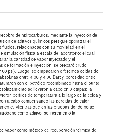
recobro de hidrocarburos, mediante la inyección de
lusión de aditivos químicos persigue optimizar el
 fluidos, relacionadas con su movilidad en el
simulación física a escala de laboratorio; el cual,
riar la cantidad de vapor inyectado y el
as de formación e inyección, se preparó crudo
1100 psi). Luego, se empacaron diferentes celdas de
 absolutas entre 4,06 y 4,96 Darcy, porosidad entre
saturaron con el petróleo recombinado hasta el punto
esplazamiento se llevaron a cabo en 3 etapas: la
ieron perfiles de temperatura a lo largo de la celda y
aron a cabo compensando las pérdidas de calor,
vamente. Mientras que en las pruebas donde no se
nitrógeno como aditivo, se incrementó la
na de vapor como método de recuperación térmica de