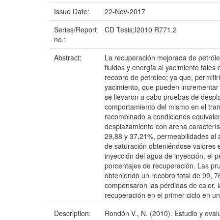
Issue Date:
22-Nov-2017
Series/Report
CD Tesis;I2010 R771.2
no.:
Abstract:
La recuperación mejorada de petróle
fluidos y energía al yacimiento tales
recobro de petróleo; ya que, permiti
yacimiento, que pueden incrementar l
se llevaron a cabo pruebas de despla
comportamiento del mismo en el trans
recombinado a condiciones equivalent
desplazamiento con arena característ
29,88 y 37,21%, permeabilidades al a
de saturación obteniéndose valores e
inyección del agua de inyección, el p
porcentajes de recuperación. Las pr
obteniendo un recobro total de 99, 
compensaron las pérdidas de calor, l
recuperación en el primer ciclo en u
Description:
Rondón V., N. (2010). Estudio y eval