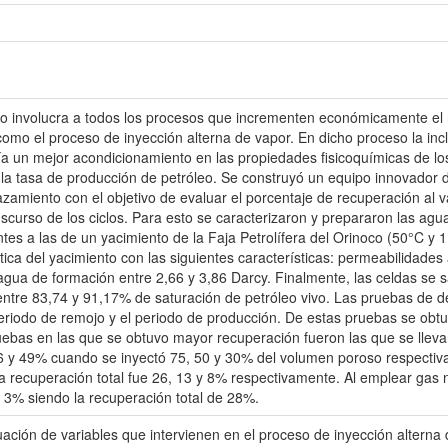
o involucra a todos los procesos que incrementen económicamente el 
 como el proceso de inyección alterna de vapor. En dicho proceso la inc
ría un mejor acondicionamiento en las propiedades fisicoquímicas de los
a tasa de producción de petróleo. Se construyó un equipo innovador de 
zamiento con el objetivo de evaluar el porcentaje de recuperación al va
curso de los ciclos. Para esto se caracterizaron y prepararon las agu
es a las de un yacimiento de la Faja Petrolífera del Orinoco (50°C y 
ica del yacimiento con las siguientes características: permeabilidades
gua de formación entre 2,66 y 3,86 Darcy. Finalmente, las celdas se 
ntre 83,74 y 91,17% de saturación de petróleo vivo. Las pruebas de d
eriodo de remojo y el periodo de producción. De estas pruebas se obtuv
uebas en las que se obtuvo mayor recuperación fueron las que se llev
76 y 49% cuando se inyectó 75, 50 y 30% del volumen poroso respecti
a recuperación total fue 26, 13 y 8% respectivamente. Al emplear gas 
n 3% siendo la recuperación total de 28%.
uación de variables que intervienen en el proceso de inyección alter