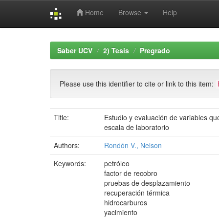
Home
Browse
Help
Skip
navigation
Saber UCV
2) Tesis
Pregrado
Please use this identifier to cite or link to this item:
Title:
Estudio y evaluación de variables q
escala de laboratorio
Authors:
Rondón V., Nelson
Keywords:
petróleo
factor de recobro
pruebas de desplazamiento
recuperación térmica
hidrocarburos
yacimiento