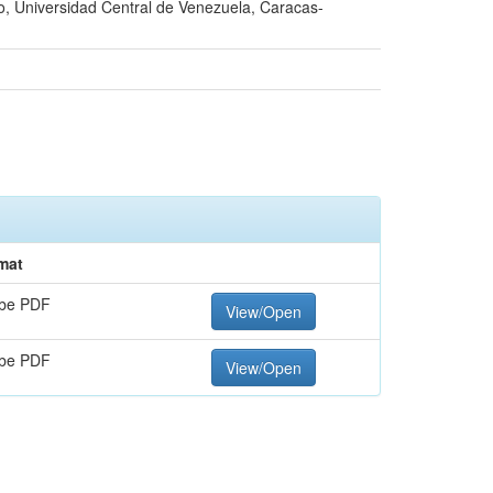
co, Universidad Central de Venezuela, Caracas-
mat
be PDF
View/Open
be PDF
View/Open