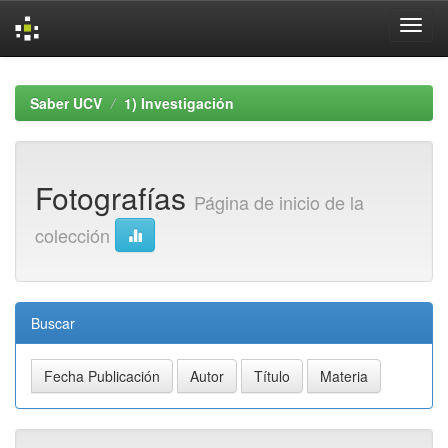
Skip
navigation
Saber UCV
1) Investigación
Fotografías
Página de inicio de la
colección
Buscar