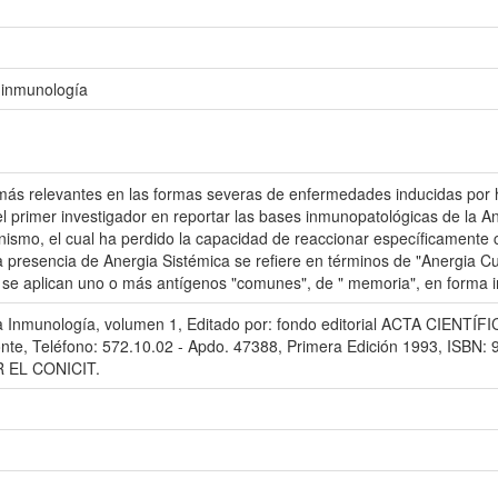
a inmunología
 más relevantes en las formas severas de enfermedades inducidas por h
el primer investigador en reportar las bases inmunopatológicas de la A
anismo, el cual ha perdido la capacidad de reaccionar específicamente
la presencia de Anergia Sistémica se refiere en términos de "Anergia C
 se aplican uno o más antígenos "comunes", de " memoria", en forma i
la Inmunología, volumen 1, Editado por: fondo editorial ACTA CIENT
nte, Teléfono: 572.10.02 - Apdo. 47388, Primera Edición 1993, ISBN: 
 EL CONICIT.