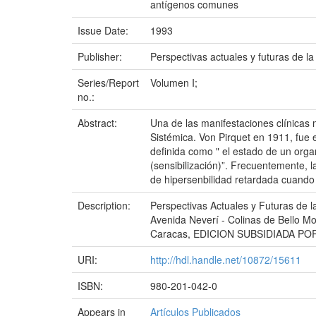
antígenos comunes
Issue Date:
1993
Publisher:
Perspectivas actuales y futuras de l
Series/Report
Volumen I;
no.:
Abstract:
Una de las manifestaciones clínicas
Sistémica. Von Pirquet en 1911, fue 
definida como " el estado de un org
(sensibilización)”. Frecuentemente, 
de hipersenbilidad retardada cuando
Description:
Perspectivas Actuales y Futuras de 
Avenida Neverí - Colinas de Bello Mo
Caracas, EDICION SUBSIDIADA POR
URI:
http://hdl.handle.net/10872/15611
ISBN:
980-201-042-0
Appears in
Artículos Publicados