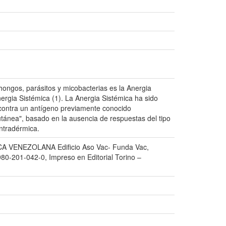
ongos, parásitos y micobacterias es la Anergia
nergia Sistémica (1). La Anergia Sistémica ha sido
 contra un antígeno previamente conocido
utánea", basado en la ausencia de respuestas del tipo
ntradérmica.
ÍFICA VENEZOLANA Edificio Aso Vac- Funda Vac,
980-201-042-0, Impreso en Editorial Torino –