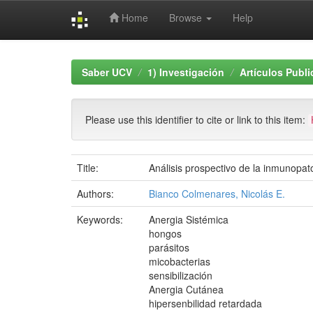
Home
Browse
Help
Skip
navigation
Saber UCV
1) Investigación
Artículos Publ
Please use this identifier to cite or link to this item:
Title:
Análisis prospectivo de la inmunopat
Authors:
Bianco Colmenares, Nicolás E.
Keywords:
Anergia Sistémica
hongos
parásitos
micobacterias
sensibilización
Anergia Cutánea
hipersenbilidad retardada