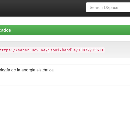
icados
https://saber.ucv.ve/jspui/handle/10872/15611
ología de la anergia sistémica