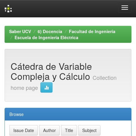
Skip
navigation
Saber UCV
6) Docencia
Facultad de Ingeniería
Escuela de Ingeniería Eléctrica
Cátedra de Variable
Compleja y Cálculo
Collection
home page
Browse