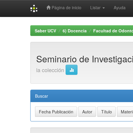
Página de inicio
Listar
Ayuda
Skip
navigation
Saber UCV
6) Docencia
Facultad de Odonto
Seminario de Investiga
la colección
Buscar