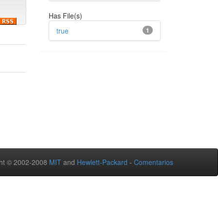
Has File(s)
true
1
ht © 2002-2008
MIT
and
Hewlett-Packard
-
Comentarios