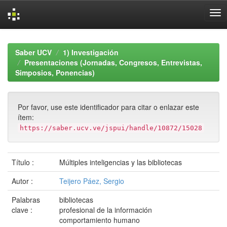
Skip
navigation
Saber UCV
1) Investigación
Presentaciones (Jornadas, Congresos, Entrevistas,
Simposios, Ponencias)
Por favor, use este identificador para citar o enlazar este
ítem:
https://saber.ucv.ve/jspui/handle/10872/15028
Título :
Múltiples inteligencias y las bibliotecas
Autor :
Teijero Páez, Sergio
Palabras
bibliotecas
clave :
profesional de la información
comportamiento humano