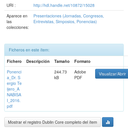
URI :
http://hdl.handle.net/10872/15028
Aparece en
Presentaciones (Jornadas, Congresos,
las
Entrevistas, Simposios, Ponencias)
colecciones:
Ficheros en este ítem:
Fichero
Descripción
Tamaño
Formato
Ponenci
244.73
Adobe
Visualizar/Abrir
a_Dr. S
kB
PDF
ergio Te
ijero_A
NABISA
I_2016.
pdf
Mostrar el registro Dublin Core completo del ítem