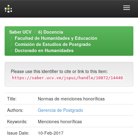
Skip
navigation
Saber UCV
6) Docencia
Facultad de Humanidades y Educación
Comisión de Estudios de Postgrado
Doctorado en Humanidades
Please use this identifier to cite or link to this item:
https://saber.ucv.ve/jspui/handle/10872/14440
Title:
Normas de menciones honoríficas
Authors:
Gerencia de Postgrado
Keywords:
Menciones honoríficas
Issue Date:
10-Feb-2017