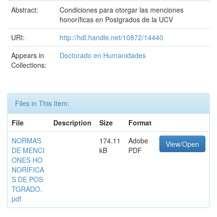
Abstract:
Condiciones para otorgar las menciones
honoríficas en Postgrados de la UCV
URI:
http://hdl.handle.net/10872/14440
Appears in
Doctorado en Humanidades
Collections:
Files in This Item:
File
Description
Size
Format
NORMAS
174.11
Adobe
View/Open
DE MENCI
kB
PDF
ONES HO
NORÍFICA
S DE POS
TGRADO.
pdf