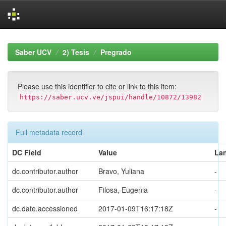
Skip
navigation
Saber UCV
2) Tesis
Pregrado
Please use this identifier to cite or link to this item:
https://saber.ucv.ve/jspui/handle/10872/13982
Full metadata record
DC Field
Value
La
dc.contributor.author
Bravo, Yuliana
-
dc.contributor.author
Filosa, Eugenia
-
dc.date.accessioned
2017-01-09T16:17:18Z
-