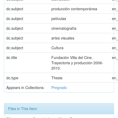
dc.subject
producción contemporánea
en
dc.subject
películas
en
dc.subject
cinematografía
en
dc.subject
artes visuales
en
dc.subject
Cultura
en
dc.title
Fundación Villa del Cine.
en
Trayectoria y producción 2006-
2010.
dc.type
Thesis
en
Appears in Collections:
Pregrado
Files in This Item: