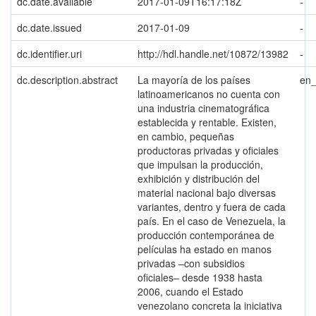
dc.date.available
2017-01-09T16:17:18Z
-
dc.date.issued
2017-01-09
-
dc.identifier.uri
http://hdl.handle.net/10872/13982
-
dc.description.abstract
La mayoría de los países
en
latinoamericanos no cuenta con
una industria cinematográfica
establecida y rentable. Existen,
en cambio, pequeñas
productoras privadas y oficiales
que impulsan la producción,
exhibición y distribución del
material nacional bajo diversas
variantes, dentro y fuera de cada
país. En el caso de Venezuela, la
producción contemporánea de
películas ha estado en manos
privadas –con subsidios
oficiales– desde 1938 hasta
2006, cuando el Estado
venezolano concreta la iniciativa