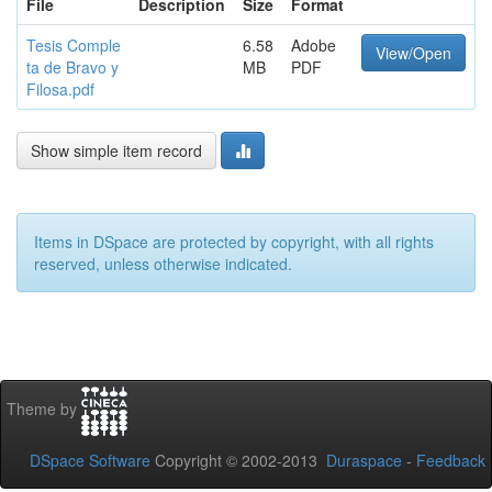
File
Description
Size
Format
Tesis Comple
6.58
Adobe
View/Open
ta de Bravo y
MB
PDF
Filosa.pdf
Show simple item record
Items in DSpace are protected by copyright, with all rights
reserved, unless otherwise indicated.
Theme by
DSpace Software
Copyright © 2002-2013
Duraspace
-
Feedback