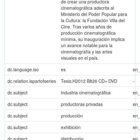
de crear una productora
cinematográfica adscrita al
Ministerio del Poder Popular para
la Cultura: la Fundación Villa del
Cine. Tras varios años de
producción cinematográfica
mínima, su inauguración implica
un avance notable para la
cinematografía y las artes
visuales en el país.
dc.language.iso
es
en
dc.relation.ispartofseries
Tesis;H2012 B826 CD+ DVD
-
dc.subject
industria cinematográfica
en
dc.subject
productoras privadas
en
dc.subject
producción
en
dc.subject
exhibición
en
dc.subject
distribución
en