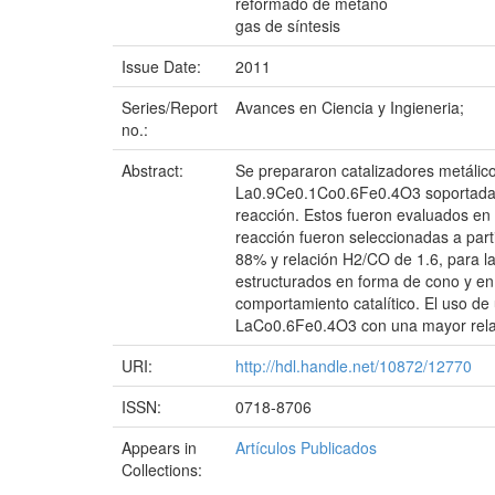
reformado de metano
gas de síntesis
Issue Date:
2011
Series/Report
Avances en Ciencia y Ingieneria;
no.:
Abstract:
Se prepararon catalizadores metáli
La0.9Ce0.1Co0.6Fe0.4O3 soportadas so
reacción. Estos fueron evaluados en
reacción fueron seleccionadas a par
88% y relación H2/CO de 1.6, para l
estructurados en forma de cono y en 
comportamiento catalítico. El uso de
LaCo0.6Fe0.4O3 con una mayor rela
URI:
http://hdl.handle.net/10872/12770
ISSN:
0718-8706
Appears in
Artículos Publicados
Collections: