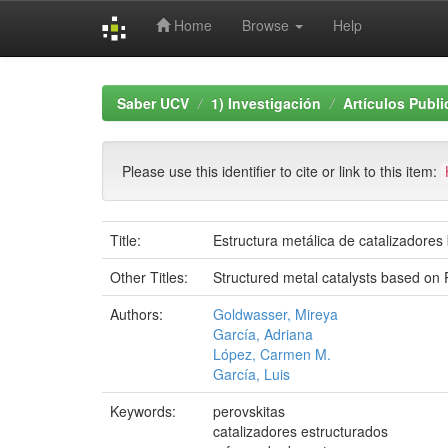
Home
Browse
Help
Skip
navigation
Saber UCV
1) Investigación
Artículos Publ
Please use this identifier to cite or link to this item:
Title:
Estructura metálica de catalizado
Other Titles:
Structured metal catalysts based o
Authors:
Goldwasser, Mireya
García, Adriana
López, Carmen M.
García, Luis
Keywords:
perovskitas
catalizadores estructurados