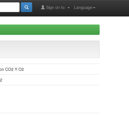
Sign on to:
Language
con CO2 Y O2
O2