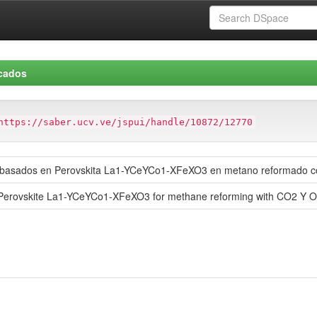
icados
https://saber.ucv.ve/jspui/handle/10872/12770
res basados en Perovskita La1-YCeYCo1-XFeXO3 en metano reformado 
n Perovskite La1-YCeYCo1-XFeXO3 for methane reforming with CO2 Y 