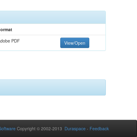
ormat
Adobe PDF
View/Open
oftware
Copyright © 2002-2013
Duraspace
-
Feedback