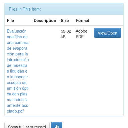
Files in This Item:
File
Description
Size
Format
Evaluación
53.82
Adobe
View/Open
analítica de
kB
PDF
una cámara
de evapora
ción para la
introducción
de muestra
s líquidas e
n la espectr
oscopia de
emisión ópti
ca con plas
ma inductiv
amente aco
plado.pdf
Show full item record