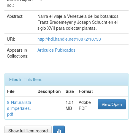
no.:
Abstract:
Narra el viaje a Venezuela de los botanicos
Franz Bredemeyer y Joseph Schucht en el
siglo XVII para colectar plantas.
URI:
http://hdl.handle.net/10872/10733
Appears in
Artículos Publicados
Collections:
Files in This Item:
File
Description
Size
Format
9-Naturalista
1.51
Adobe
View/Open
s imperiales.
MB
PDF
pdf
Show full item record