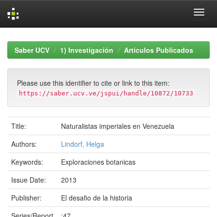
Skip
navigation
Saber UCV
1) Investigación
Artículos Publicados
Please use this identifier to cite or link to this item:
https://saber.ucv.ve/jspui/handle/10872/10733
Title:
Naturalistas imperiales en Venezuela
Authors:
Lindorf, Helga
Keywords:
Exploraciones botanicas
Issue Date:
2013
Publisher:
El desafio de la historia
Series/Report
;47