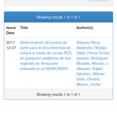
Showing results 1 to 1 of 1
Issue
Title
Author(s)
Date
2017-
Determinación de puntos de
Rísquez Parra,
12-07
corte para la circunferencia de
Alejandro
;
Hidalgo,
cintura a través de curvas ROC
Glida
;
Flores-Torres,
en población pediátrica de tres
Jessica
;
Rodríguez-
regiones de Venezuela
Morales, Alfonso J.
;
evaluada en el SENACREDH
Vásquez, Edgar
;
Sánchez, Wilmer
;
Gollo, Omaira
;
Albano, Carlos
Showing results 1 to 1 of 1