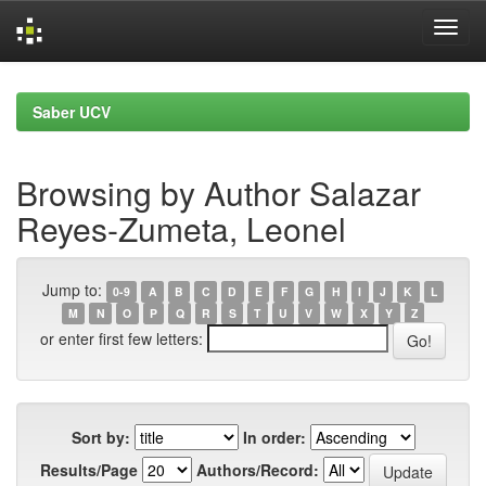
Skip
navigation
Saber UCV
Browsing by Author Salazar
Reyes-Zumeta, Leonel
Jump to:
0-9
A
B
C
D
E
F
G
H
I
J
K
L
M
N
O
P
Q
R
S
T
U
V
W
X
Y
Z
or enter first few letters:
Sort by:
In order:
Results/Page
Authors/Record: