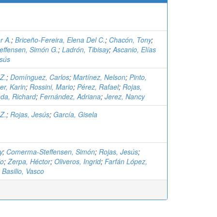
r A.
;
Briceño-Fereira, Elena Del C.
;
Chacón, Tony
;
ffensen, Simón G.
;
Ladrón, Tibisay
;
Ascanio, Elías
esús
 Z.
;
Domínguez, Carlos
;
Martínez, Nelson
;
Pinto,
er, Karin
;
Rossini, Mario
;
Pérez, Rafael
;
Rojas,
da, Richard
;
Fernández, Adriana
;
Jerez, Nancy
 Z.
;
Rojas, Jesús
;
García, Gisela
y
;
Comerma-Steffensen, Simón
;
Rojas, Jesús
;
io
;
Zerpa, Héctor
;
Oliveros, Ingrid
;
Farfán López,
 Basilio, Vasco