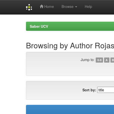
Home
Browse
Help
Skip
navigation
Saber UCV
Browsing by Author Rojas
Jump to:
0-9
A
B
Sort by: