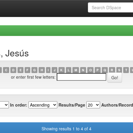
, Jesús
C
D
E
F
G
H
I
J
K
L
M
N
O
P
Q
R
S
T
or enter first few letters:
In order:
Results/Page
Authors/Record
Showing results 1 to 4 of 4