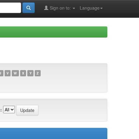
Sign on to:
Language
U
V
W
X
Y
Z
: