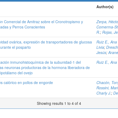
Author(s)
ión Comercial de Amitraz sobre el Cronotropismo y
Zerpa, Hécto
adas y Perros Conscientes
Comerma-Ste
R.
;
Rojas, J
tividad ovárica, expresión de transportadores de glucosa
Ruiz E., Ana
durante el posparto
Livia
;
Dresch
Jesús
;
Arane
nación inmunohistoquímica de la subunidad-1 del
Ruiz E., Ana
las neuronas productoras de la hormona liberadora de
ipotálamo del ovejo
s calórico en pollos de engorde
Chacón, Ton
Rossini, Mar
Charly J.
;
De
Showing results 1 to 4 of 4