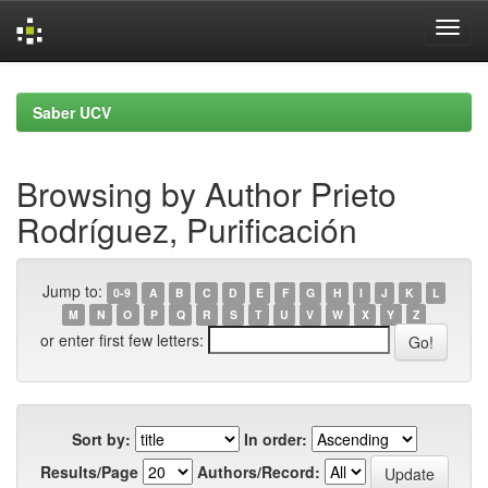
Skip
navigation
Saber UCV
Browsing by Author Prieto
Rodríguez, Purificación
Jump to:
0-9
A
B
C
D
E
F
G
H
I
J
K
L
M
N
O
P
Q
R
S
T
U
V
W
X
Y
Z
or enter first few letters:
Sort by:
In order:
Results/Page
Authors/Record: