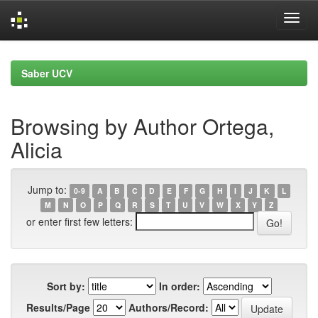
Skip
navigation
Saber UCV
Browsing by Author Ortega,
Alicia
Jump to:
0-9
A
B
C
D
E
F
G
H
I
J
K
L
M
N
O
P
Q
R
S
T
U
V
W
X
Y
Z
or enter first few letters:
Sort by:
In order:
Results/Page
Authors/Record: