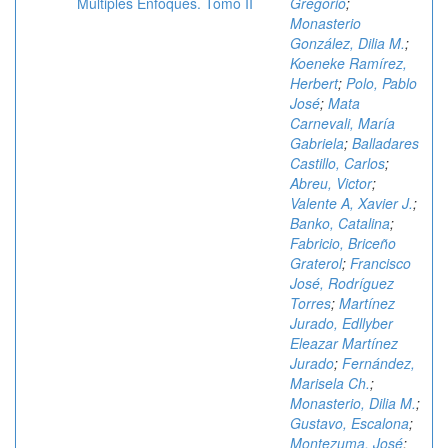
Múltiples Enfoques. Tomo II
Gregorio
;
Monasterio
González, Dilia M.
;
Koeneke Ramírez,
Herbert
;
Polo, Pablo
José
;
Mata
Carnevali, María
Gabriela
;
Balladares
Castillo, Carlos
;
Abreu, Victor
;
Valente A, Xavier J.
;
Banko, Catalina
;
Fabricio, Briceño
Graterol
;
Francisco
José, Rodríguez
Torres
;
Martínez
Jurado, Edllyber
Eleazar Martínez
Jurado
;
Fernández,
Marisela Ch.
;
Monasterio, Dilia M.
;
Gustavo, Escalona
;
Montezuma, José
;