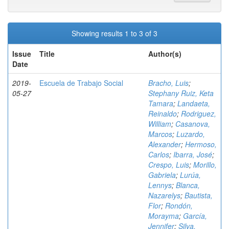
Showing results 1 to 3 of 3
Issue
Title
Author(s)
Date
2019-
Escuela de Trabajo Social
Bracho, Luis
;
05-27
Stephany Ruiz, Keta
Tamara
;
Landaeta,
Reinaldo
;
Rodriguez,
William
;
Casanova,
Marcos
;
Luzardo,
Alexander
;
Hermoso,
Carlos
;
Ibarra, José
;
Crespo, Luis
;
Morillo,
Gabriela
;
Lurúa,
Lennys
;
Blanca,
Nazarelys
;
Bautista,
Flor
;
Rondón,
Morayma
;
García,
Jennifer
;
Silva,