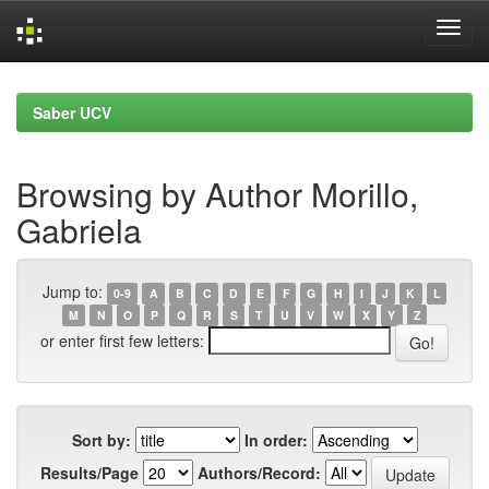
Skip
navigation
Saber UCV
Browsing by Author Morillo,
Gabriela
Jump to:
0-9
A
B
C
D
E
F
G
H
I
J
K
L
M
N
O
P
Q
R
S
T
U
V
W
X
Y
Z
or enter first few letters:
Sort by:
In order:
Results/Page
Authors/Record: