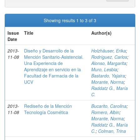
Showing results 1 to 3 of 3
Issue
Title
Author(s)
Date
2013-
Diseño y Desarrollo de la
Holzhäuser, Erika
;
11-08
Mención Sanitario-Asistencial.
Rodríguez, Carlos
;
Una Experiencia de
Alonso, Margarita
;
Aprendizaje en servicio en la
Muro, Lesbia
;
Facultad de Farmacia de la
Bastardo, Yajaira
;
UCV
Morante, Norma
;
Raddatz G., María
C.
2013-
Rediseño de la Mención
Bucarito, Carolina
;
11-08
Tecnología Cosmética
Romero, Albin
;
Morante, Norma
;
Raddatz G., María
C.
;
Colman, Trina