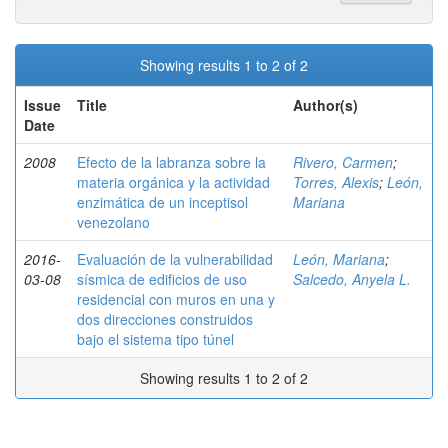
Showing results 1 to 2 of 2
Issue
Title
Author(s)
Date
2008
Efecto de la labranza sobre la
Rivero, Carmen
;
materia orgánica y la actividad
Torres, Alexis
;
León,
enzimática de un inceptisol
Mariana
venezolano
2016-
Evaluación de la vulnerabilidad
León, Mariana
;
03-08
sísmica de edificios de uso
Salcedo, Anyela L.
residencial con muros en una y
dos direcciones construidos
bajo el sistema tipo túnel
Showing results 1 to 2 of 2