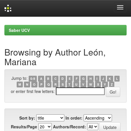
Skip
navigation
Saber UCV
Browsing by Author León,
Mariana
Jump to:
0-9
A
B
C
D
E
F
G
H
I
J
K
L
M
N
O
P
Q
R
S
T
U
V
W
X
Y
Z
or enter first few letters:
Sort by:
In order:
Results/Page
Authors/Record: