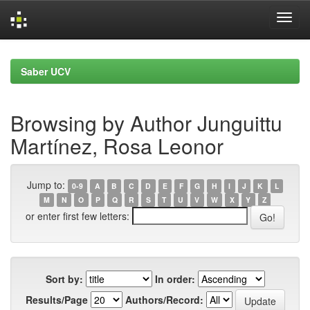
Skip
navigation
Saber UCV
Browsing by Author Junguittu
Martínez, Rosa Leonor
Jump to:
0-9
A
B
C
D
E
F
G
H
I
J
K
L
M
N
O
P
Q
R
S
T
U
V
W
X
Y
Z
or enter first few letters:
Sort by:
In order:
Results/Page
Authors/Record: