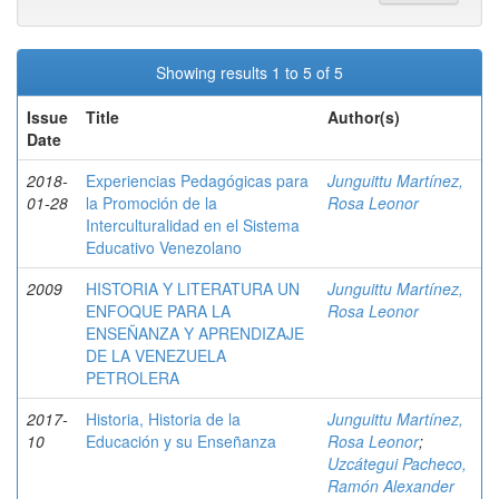
Showing results 1 to 5 of 5
Issue
Title
Author(s)
Date
2018-
Experiencias Pedagógicas para
Junguittu Martínez,
01-28
la Promoción de la
Rosa Leonor
Interculturalidad en el Sistema
Educativo Venezolano
2009
HISTORIA Y LITERATURA UN
Junguittu Martínez,
ENFOQUE PARA LA
Rosa Leonor
ENSEÑANZA Y APRENDIZAJE
DE LA VENEZUELA
PETROLERA
2017-
Historia, Historia de la
Junguittu Martínez,
10
Educación y su Enseñanza
Rosa Leonor
;
Uzcátegui Pacheco,
Ramón Alexander