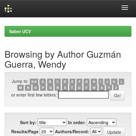
Skip
navigation
Saber UCV
Browsing by Author Guzmán
Guerra, Wendy
Jump to:
0-9
A
B
C
D
E
F
G
H
I
J
K
L
M
N
O
P
Q
R
S
T
U
V
W
X
Y
Z
or enter first few letters:
Sort by:
In order:
Results/Page
Authors/Record: