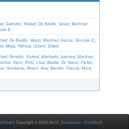
el
;
Galindez, Rafael
;
De Basilio, Vasco
;
Martínez
alo E.
fael
;
De Basilio, Vasco
;
Martínez García, Gonzalo E.
;
el
;
Mejia, Patricia
;
Uztariz, Edwin
fael
;
Rondón, Yudeisi
;
Machado, Isamery
;
Martínez,
scher, Karin
;
Pinto, Livia
;
Basilio, De Vasco
;
Farfán,
ue, Humberto
;
Rivero, Ana
;
Barreto, Francis
;
Mora,
oftware
Copyright © 2002-2013
Duraspace
-
Feedback