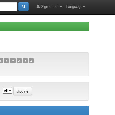
Sign on to:
Language
U
V
W
X
Y
Z
: