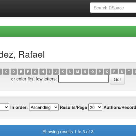
dez, Rafael
C
D
E
F
G
H
I
J
K
L
M
N
O
P
Q
R
S
T
or enter first few letters:
In order:
Results/Page
Authors/Record
Showing results 1 to 3 of 3