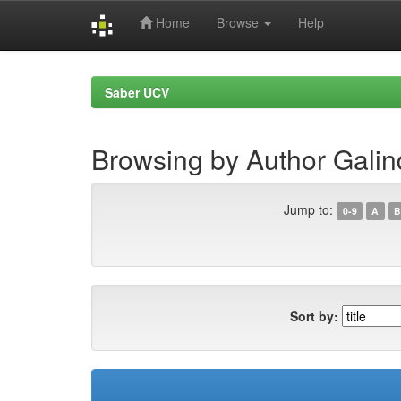
Home
Browse
Help
Skip
navigation
Saber UCV
Browsing by Author Galin
Jump to:
0-9
A
B
Sort by: