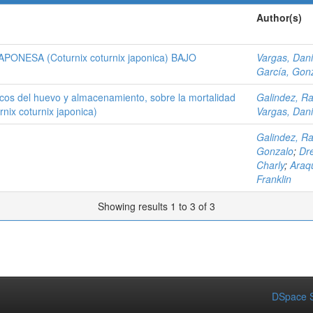
Author(s)
NESA (Coturnix coturnix japonica) BAJO
Vargas, Dani
García, Gonz
sicos del huevo y almacenamiento, sobre la mortalidad
Galindez, Ra
nix coturnix japonica)
Vargas, Dani
Galindez, Ra
Gonzalo
;
Dre
Charly
;
Araq
Franklin
Showing results 1 to 3 of 3
DSpace S