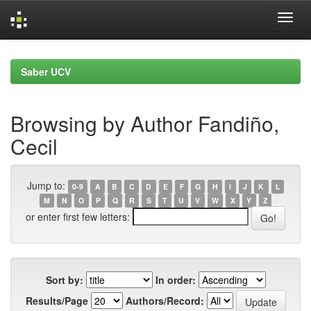
Skip
navigation
Saber UCV
Browsing by Author Fandiño,
Cecil
Jump to:
0-9
A
B
C
D
E
F
G
H
I
J
K
L
M
N
O
P
Q
R
S
T
U
V
W
X
Y
Z
or enter first few letters:
Sort by:
In order:
Results/Page
Authors/Record: