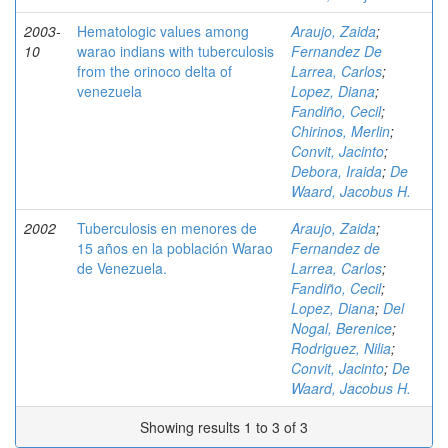
2003-
Hematologic values among
Araujo, Zaida
;
10
warao indians with tuberculosis
Fernandez De
from the orinoco delta of
Larrea, Carlos
;
venezuela
Lopez, Diana
;
Fandiño, Cecil
;
Chirinos, Merlin
;
Convit, Jacinto
;
Debora, Iraida
;
De
Waard, Jacobus H.
2002
Tuberculosis en menores de
Araujo, Zaida
;
15 años en la población Warao
Fernandez de
de Venezuela.
Larrea, Carlos
;
Fandiño, Cecil
;
Lopez, Diana
;
Del
Nogal, Berenice
;
Rodriguez, Nilia
;
Convit, Jacinto
;
De
Waard, Jacobus H.
Showing results 1 to 3 of 3