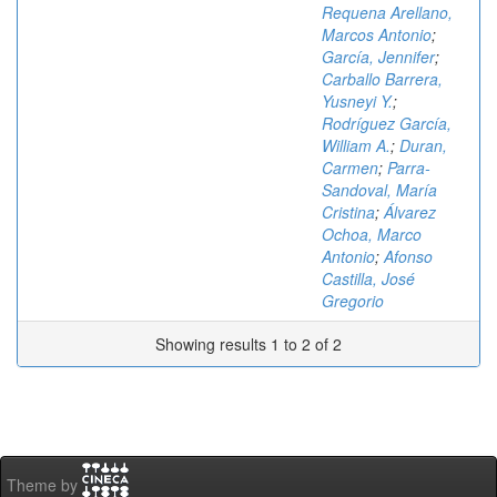
Requena Arellano,
Marcos Antonio
;
García, Jennifer
;
Carballo Barrera,
Yusneyi Y.
;
Rodríguez García,
William A.
;
Duran,
Carmen
;
Parra-
Sandoval, María
Cristina
;
Álvarez
Ochoa, Marco
Antonio
;
Afonso
Castilla, José
Gregorio
Showing results 1 to 2 of 2
Theme by