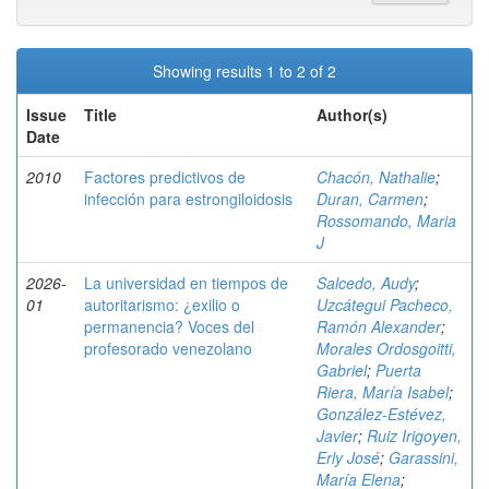
Showing results 1 to 2 of 2
Issue
Title
Author(s)
Date
2010
Factores predictivos de
Chacón, Nathalie
;
infección para estrongiloidosis
Duran, Carmen
;
Rossomando, Maria
J
2026-
La universidad en tiempos de
Salcedo, Audy
;
01
autoritarismo: ¿exilio o
Uzcátegui Pacheco,
permanencia? Voces del
Ramón Alexander
;
profesorado venezolano
Morales Ordosgoitti,
Gabriel
;
Puerta
Riera, María Isabel
;
González-Estévez,
Javier
;
Ruiz Irigoyen,
Erly José
;
Garassini,
María Elena
;