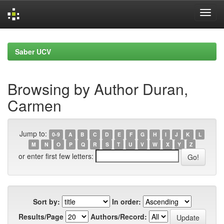
Skip
navigation
Saber UCV
Browsing by Author Duran,
Carmen
Jump to:
0-9
A
B
C
D
E
F
G
H
I
J
K
L
M
N
O
P
Q
R
S
T
U
V
W
X
Y
Z
or enter first few letters:
Sort by:
In order:
Results/Page
Authors/Record: