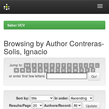
Skip
navigation
Saber UCV
Browsing by Author Contreras-
Solis, Ignacio
Jump to:
0-9
A
B
C
D
E
F
G
H
I
J
K
L
M
N
O
P
Q
R
S
T
U
V
W
X
Y
Z
or enter first few letters:
Sort by:
In order:
Results/Page
Authors/Record: