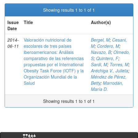
Showing results 1 to 1 of 1
Issue
Title
Author(s)
Date
2014-
Valoración nutricional de
Bergel, M
;
Cesani,
06-11
escolares de tres países
M
;
Cordero, M
;
iberoamericanos: Análisis
Navazo, B
;
Olmedo,
comparativo de las referencias
S
;
Quintero, F
;
propuestas por el International
Sardi, M
;
Torres, M
;
Obesity Task Force (IOTF) y la
Aréchiga V., Julieta
;
Organización Mundial de la
Méndez de Pérez,
Salud
Betty
;
Marrodán,
María D.
Showing results 1 to 1 of 1