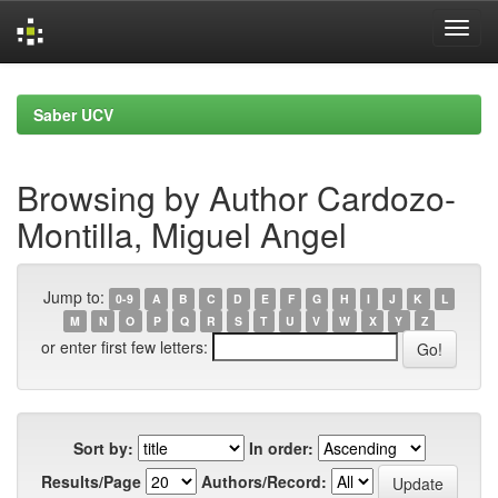
Skip
navigation
Saber UCV
Browsing by Author Cardozo-
Montilla, Miguel Angel
Jump to:
0-9
A
B
C
D
E
F
G
H
I
J
K
L
M
N
O
P
Q
R
S
T
U
V
W
X
Y
Z
or enter first few letters:
Sort by:
In order:
Results/Page
Authors/Record: