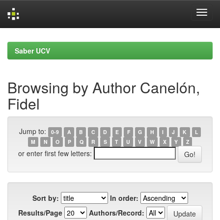
Skip
navigation
Saber UCV
Browsing by Author Canelón,
Fidel
Jump to:
0-9
A
B
C
D
E
F
G
H
I
J
K
L
M
N
O
P
Q
R
S
T
U
V
W
X
Y
Z
or enter first few letters:
Sort by:
In order:
Results/Page
Authors/Record: