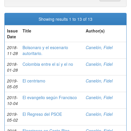
Showing results 1 to 13 of 13
Issue
Title
Author(s)
Date
2018-
Bolsonaro y el escenario
Canelón, Fidel
11-28
autoritario.
2018-
Colombia entre el sí y el no
Canelón, Fidel
01-28
2019-
El centrismo
Canelón, Fidel
05-05
2015-
El evangelio según Francisco
Canelón, Fidel
10-04
2019-
El Regreso del PSOE
Canelón, Fidel
05-02
2018-
Elecciones en Costa Rica,
Canelón, Fidel