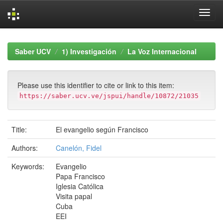
Skip
navigation
Saber UCV
1) Investigación
La Voz Internacional
Please use this identifier to cite or link to this item:
https://saber.ucv.ve/jspui/handle/10872/21035
Title:
El evangelio según Francisco
Authors:
Canelón, Fidel
Keywords:
Evangelio
Papa Francisco
Iglesia Católica
Visita papal
Cuba
EEI