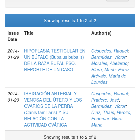
Showing results 1 to 2 of 2
Issue
Title
Author(s)
Date
2014-
HIPOPLASIA TESTICULAR EN
Céspedes, Raquel
;
01-29
UN BÚFALO (Bubalus bubalis)
Bermúdez, Víctor
;
DE LA RAZA BUFALIPSO.
Morales, Abelardo
;
REPORTE DE UN CASO
Riera, Mario
;
Perez-
Arévalo, Maria de
Lourdes
2014-
IRRIGACIÓN ARTERIAL Y
Céspedes, Raquel
;
01-29
VENOSA DEL ÚTERO Y LOS
Pradere, José
;
OVARIOS DE LA PERRA
Bermúdez, Víctor
;
(Canis familiaris) Y SU
Díaz, Thaís
;
Perozo,
RELACIÓN CON LA
Eudomar
;
Riera,
ACTIVIDAD OVÁRICA
Mario
Showing results 1 to 2 of 2