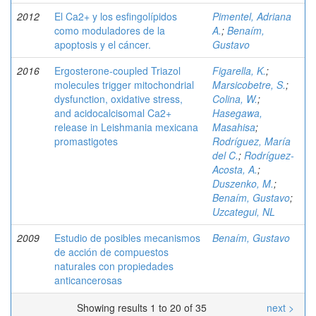
2012
El Ca2+ y los esfingolípidos
Pimentel, Adriana
como moduladores de la
A.
;
Benaím,
apoptosis y el cáncer.
Gustavo
2016
Ergosterone-coupled Triazol
Figarella, K.
;
molecules trigger mitochondrial
Marsicobetre, S.
;
dysfunction, oxidative stress,
Colina, W.
;
and acidocalcisomal Ca2+
Hasegawa,
release in Leishmania mexicana
Masahisa
;
promastigotes
Rodríguez, María
del C.
;
Rodríguez-
Acosta, A.
;
Duszenko, M.
;
Benaím, Gustavo
;
Uzcategui, NL
2009
Estudio de posibles mecanismos
Benaím, Gustavo
de acción de compuestos
naturales con propiedades
anticancerosas
Showing results 1 to 20 of 35
next >