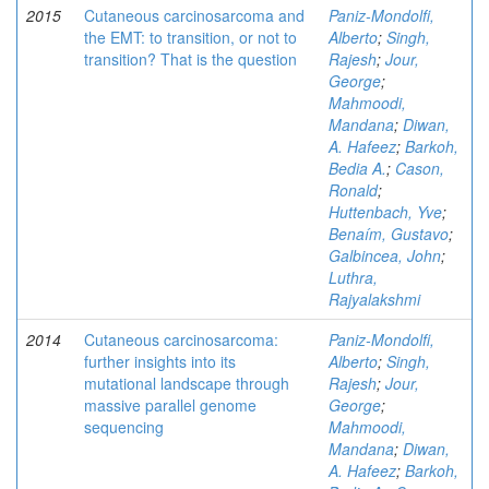
2015
Cutaneous carcinosarcoma and
Paniz-Mondolfi,
the EMT: to transition, or not to
Alberto
;
Singh,
transition? That is the question
Rajesh
;
Jour,
George
;
Mahmoodi,
Mandana
;
Diwan,
A. Hafeez
;
Barkoh,
Bedia A.
;
Cason,
Ronald
;
Huttenbach, Yve
;
Benaím, Gustavo
;
Galbincea, John
;
Luthra,
Rajyalakshmi
2014
Cutaneous carcinosarcoma:
Paniz-Mondolfi,
further insights into its
Alberto
;
Singh,
mutational landscape through
Rajesh
;
Jour,
massive parallel genome
George
;
sequencing
Mahmoodi,
Mandana
;
Diwan,
A. Hafeez
;
Barkoh,