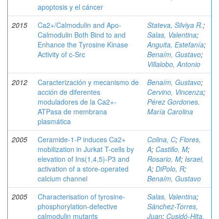
apoptosis y el cáncer
2015
Ca2+/Calmodulin and Apo-
Stateva, Silviya R.
;
Calmodulin Both Bind to and
Salas, Valentina
;
Enhance the Tyrosine Kinase
Anguita, Estefanía
;
Activity of c-Src
Benaím, Gustavo
;
Villalobo, Antonio
2012
Caracterización y mecanismo de
Benaím, Gustavo
;
acción de diferentes
Cervino, Vincenza
;
moduladores de la Ca2+-
Pérez Gordones,
ATPasa de membrana
María Carolina
plasmática
2005
Ceramide-1-P induces Ca2+
Colina, C
;
Flores,
mobilization in Jurkat T-cells by
A
;
Castillo, M
;
elevation of Ins(1,4,5)-P3 and
Rosario, M
;
Israel,
activation of a store-operated
A
;
DiPolo, R
;
calcium channel
Benaím, Gustavo
2005
Characterisation of tyrosine-
Salas, Valentina
;
phosphorylation-defective
Sánchez-Torres,
calmodulin mutants
Juan
;
Cusidó-Hita,