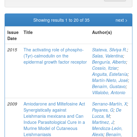
Showing results 1 to 20 of 35
next >
Issue
Title
Author(s)
Date
2015
The activating role of phospho-
Stateva, Silviya R.
;
(Tyr)-calmodulin on the
Salas, Valentina
;
epidermal growth factor receptor
Benguría, Alberto
;
Cossío, Itziar
;
Anguita, Estefanía
;
Martín-Nieto, José
;
Benaím, Gustavo
;
Villalobo, Antonio
2009
Amiodarone and Miltefosine Act
Serrano-Martín, X
;
Synergistically against
Payares, G
;
De
Leishmania mexicana and Can
Lucca, M
;
Induce Parasitological Cure in a
Martinez, J
;
Murine Model of Cutaneous
Mendoza-León,
Leishmaniasis
Alexis
;
Benaím,