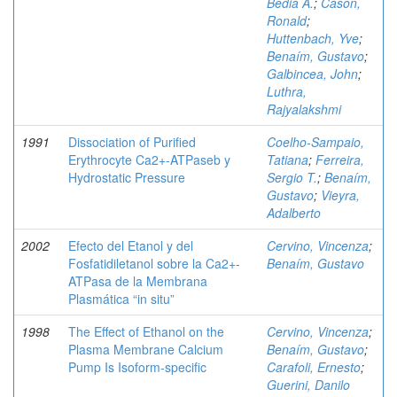
Bedia A.
;
Cason,
Ronald
;
Huttenbach, Yve
;
Benaím, Gustavo
;
Galbincea, John
;
Luthra,
Rajyalakshmi
1991
Dissociation of Purified
Coelho-Sampaio,
Erythrocyte Ca2+-ATPaseb y
Tatiana
;
Ferreira,
Hydrostatic Pressure
Sergio T.
;
Benaím,
Gustavo
;
Vieyra,
Adalberto
2002
Efecto del Etanol y del
Cervino, Vincenza
;
Fosfatidiletanol sobre la Ca2+-
Benaím, Gustavo
ATPasa de la Membrana
Plasmática “in situ”
1998
The Effect of Ethanol on the
Cervino, Vincenza
;
Plasma Membrane Calcium
Benaím, Gustavo
;
Pump Is Isoform-specific
Carafoli, Ernesto
;
Guerini, Danilo