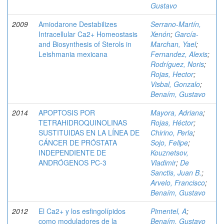
Gustavo
2009
Amiodarone Destabilizes
Serrano-Martín,
Intracellular Ca2+ Homeostasis
Xenón
;
García-
and Biosynthesis of Sterols in
Marchan, Yael
;
Leishmania mexicana
Fernandez, Alexis
;
Rodríguez, Noris
;
Rojas, Hector
;
Visbal, Gonzalo
;
Benaím, Gustavo
2014
APOPTOSIS POR
Mayora, Adriana
;
TETRAHIDROQUINOLINAS
Rojas, Héctor
;
SUSTITUIDAS EN LA LÍNEA DE
Chirino, Perla
;
CÁNCER DE PRÓSTATA
Sojo, Felipe
;
INDEPENDIENTE DE
Kouznetsov,
ANDRÓGENOS PC-3
Vladimir
;
De
Sanctis, Juan B.
;
Arvelo, Francisco
;
Benaím, Gustavo
2012
El Ca2+ y los esfingolípidos
Pimentel, A
;
como moduladores de la
Benaím, Gustavo