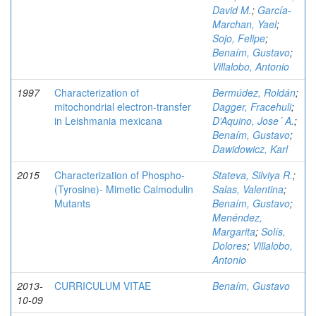
David M.
;
García-
Marchan, Yael
;
Sojo, Felipe
;
Benaím, Gustavo
;
Villalobo, Antonio
1997
Characterization of
Bermúdez, Roldán
;
mitochondrial electron-transfer
Dagger, Fracehuli
;
in Leishmania mexicana
D’Aquino, Jose´ A.
;
Benaím, Gustavo
;
Dawidowicz, Karl
2015
Characterization of Phospho-
Stateva, Silviya R.
;
(Tyrosine)- Mimetic Calmodulin
Salas, Valentina
;
Mutants
Benaím, Gustavo
;
Menéndez,
Margarita
;
Solís,
Dolores
;
Villalobo,
Antonio
2013-
CURRICULUM VITAE
Benaím, Gustavo
10-09