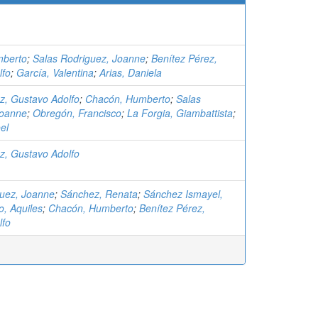
mberto
;
Salas Rodriguez, Joanne
;
Benítez Pérez,
lfo
;
García, Valentina
;
Arias, Daniela
z, Gustavo Adolfo
;
Chacón, Humberto
;
Salas
Joanne
;
Obregón, Francisco
;
La Forgia, Giambattista
;
el
z, Gustavo Adolfo
guez, Joanne
;
Sánchez, Renata
;
Sánchez Ismayel,
o, Aquiles
;
Chacón, Humberto
;
Benítez Pérez,
lfo