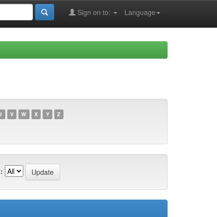
Sign on to:
Language
U
V
W
X
Y
Z
: