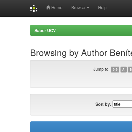
Home
Browse
Help
Skip
navigation
Saber UCV
Browsing by Author Benít
Jump to:
0-9
A
B
Sort by: