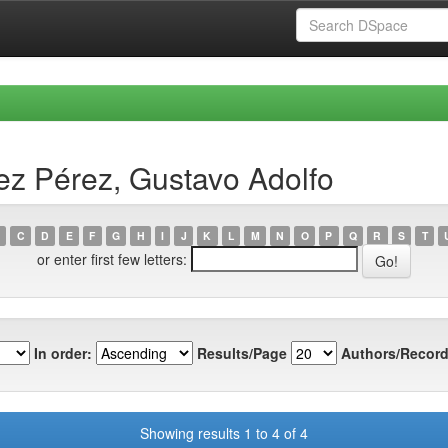
ez Pérez, Gustavo Adolfo
C
D
E
F
G
H
I
J
K
L
M
N
O
P
Q
R
S
T
or enter first few letters:
In order:
Results/Page
Authors/Record
Showing results 1 to 4 of 4