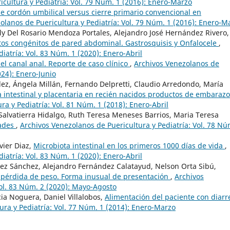
cultura y Pediatría: Vol. 79 Núm. 1 (2016): Enero-Marzo
e cordón umbilical versus cierre primario convencional en
olanos de Puericultura y Pediatría: Vol. 79 Núm. 1 (2016): Enero-M
 Del Rosario Mendoza Portales, Alejandro José Hernández Rivero,
tos congénitos de pared abdominal. Gastrosquisis y Onfalocele
,
iatría: Vol. 83 Núm. 1 (2020): Enero-Abril
el canal anal. Reporte de caso clínico
,
Archivos Venezolanos de
024): Enero-Junio
ez, Ángela Millán, Fernando Delpretti, Claudio Arredondo, María
a intestinal y placentaria en recién nacidos productos de embaraz
a y Pediatría: Vol. 81 Núm. 1 (2018): Enero-Abril
Salvatierra Hidalgo, Ruth Teresa Meneses Barrios, Maria Teresa
dades
,
Archivos Venezolanos de Puericultura y Pediatría: Vol. 78 Nú
vier Diaz,
Microbiota intestinal en los primeros 1000 días de vida
,
iatría: Vol. 83 Núm. 1 (2020): Enero-Abril
z Sánchez, Alejandro Fernández Calatayud, Nelson Orta Sibú,
pérdida de peso. Forma inusual de presentación
,
Archivos
Vol. 83 Núm. 2 (2020): Mayo-Agosto
ia Noguera, Daniel Villalobos,
Alimentación del paciente con diarr
ura y Pediatría: Vol. 77 Núm. 1 (2014): Enero-Marzo