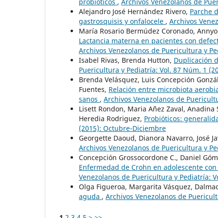
probióticos
,
Archivos Venezolanos de Pueri
Alejandro José Hernández Rivero,
Parche d
gastrosquisis y onfalocele
,
Archivos Venez
María Rosario Bermúdez Coronado, Annyoly
Lactancia materna en pacientes con defec
Archivos Venezolanos de Puericultura y Ped
Isabel Rivas, Brenda Hutton,
Duplicación d
Puericultura y Pediatría: Vol. 87 Núm. 1 (2
Brenda Velásquez, Luis Concepción Gonzál
Fuentes,
Relación entre microbiota aerobi
sanos
,
Archivos Venezolanos de Puericultur
Lisett Rondon, Maria Añez Zaval, Anadina 
Heredia Rodriguez,
Probióticos: generali
(2015): Octubre-Diciembre
Georgette Daoud, Dianora Navarro, José Ja
Archivos Venezolanos de Puericultura y Ped
Concepción Grossocordone C., Daniel Góme
Enfermedad de Crohn en adolescente con 
Venezolanos de Puericultura y Pediatría: 
Olga Figueroa, Margarita Vásquez, Dalmac
aguda
,
Archivos Venezolanos de Puericult
1
2
3
4
5
>
>>