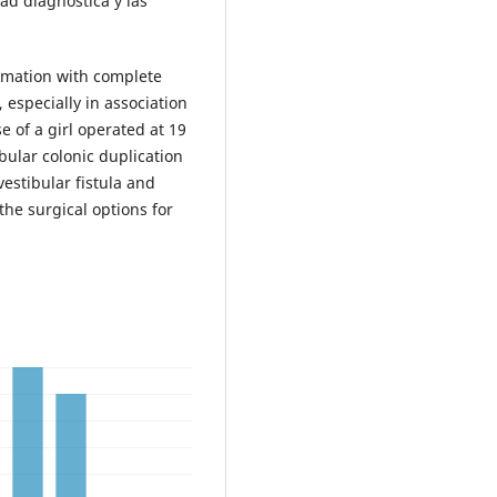
tad diagnóstica y las
ormation with complete
 especially in association
 of a girl operated at 19
bular colonic duplication
vestibular fistula and
the surgical options for