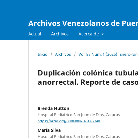
Archivos Venezolanos de Pueri
Actual
Archivos
Acerca de
Inicio
/
Archivos
/
Vol. 88 Núm. 1 (2025): Enero-Jun
Duplicación colónica tubu
anorrectal. Reporte de cas
Brenda Hutton
Hospital Pediátrico San Juan de Dios, Caracas
https://orcid.org/0000-0002-4817-7740
María Silva
Hospital Pediátrico San Juan de Dios, Caracas