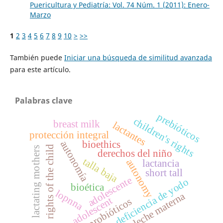
Puericultura y Pediatría: Vol. 74 Núm. 1 (2011): Enero-
Marzo
1
2
3
4
5
6
7
8
9
10
>
>>
También puede
Iniciar una búsqueda de similitud avanzada
para este artículo.
Palabras clave
prebióticos
children's rights
breast milk
lactantes
protección integral
bioethics
autonomía
rights of the child
lactating mothers
derechos del niño
talla baja
autonomy
lactancia
short tall
adolescente
deficiencia de yodo
bioética
lopnna
leche materna
adolescent
probióticos