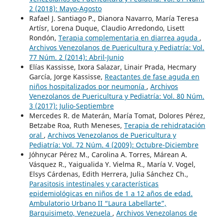
2 (2018): Mayo-Agosto
Rafael J. Santiago P., Dianora Navarro, María Teresa
Artísr, Lorena Duque, Claudio Arredondo, Lisett
Rondón,
Terapia complementaria en diarrea aguda
,
Archivos Venezolanos de Puericultura y Pediatría: Vol.
77 Núm. 2 (2014): Abril-Junio
Elías Kassisse, Ixora Salazar, Linair Prada, Hecmary
García, Jorge Kassisse,
Reactantes de fase aguda en
niños hospitalizados por neumonía
,
Archivos
Venezolanos de Puericultura y Pediatría: Vol. 80 Núm.
3 (2017): Julio-Septiembre
Mercedes R. de Materán, María Tomat, Dolores Pérez,
Betzabe Roa, Ruth Meneses,
Terapia de rehidratación
oral
,
Archivos Venezolanos de Puericultura y
Pediatría: Vol. 72 Núm. 4 (2009): Octubre-Diciembre
Jóhnycar Pérez M., Carolina A. Torres, Márean A.
Vásquez R., Yaigualida Y. Vielma R., María V. Vogel,
Elsys Cárdenas, Edith Herrera, Julia Sánchez Ch.,
Parasitosis intestinales y características
epidemiológicas en niños de 1 a 12 años de edad.
Ambulatorio Urbano II “Laura Labellarte”,
Barquisimeto, Venezuela
,
Archivos Venezolanos de