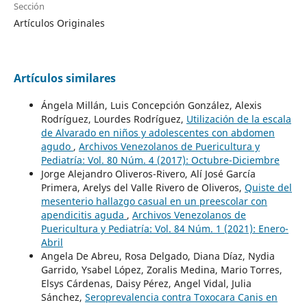
Sección
Artículos Originales
Artículos similares
Ángela Millán, Luis Concepción González, Alexis
Rodríguez, Lourdes Rodríguez,
Utilización de la escala
de Alvarado en niños y adolescentes con abdomen
agudo
,
Archivos Venezolanos de Puericultura y
Pediatría: Vol. 80 Núm. 4 (2017): Octubre-Diciembre
Jorge Alejandro Oliveros-Rivero, Alí José García
Primera, Arelys del Valle Rivero de Oliveros,
Quiste del
mesenterio hallazgo casual en un preescolar con
apendicitis aguda
,
Archivos Venezolanos de
Puericultura y Pediatría: Vol. 84 Núm. 1 (2021): Enero-
Abril
Angela De Abreu, Rosa Delgado, Diana Díaz, Nydia
Garrido, Ysabel López, Zoralis Medina, Mario Torres,
Elsys Cárdenas, Daisy Pérez, Angel Vidal, Julia
Sánchez,
Seroprevalencia contra Toxocara Canis en