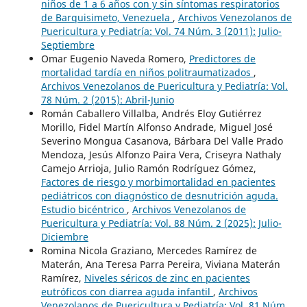
niños de 1 a 6 años con y sin síntomas respiratorios
de Barquisimeto, Venezuela
,
Archivos Venezolanos de
Puericultura y Pediatría: Vol. 74 Núm. 3 (2011): Julio-
Septiembre
Omar Eugenio Naveda Romero,
Predictores de
mortalidad tardía en niños politraumatizados
,
Archivos Venezolanos de Puericultura y Pediatría: Vol.
78 Núm. 2 (2015): Abril-Junio
Román Caballero Villalba, Andrés Eloy Gutiérrez
Morillo, Fidel Martín Alfonso Andrade, Miguel José
Severino Mongua Casanova, Bárbara Del Valle Prado
Mendoza, Jesús Alfonzo Paira Vera, Criseyra Nathaly
Camejo Arrioja, Julio Ramón Rodríguez Gómez,
Factores de riesgo y morbimortalidad en pacientes
pediátricos con diagnóstico de desnutrición aguda.
Estudio bicéntrico
,
Archivos Venezolanos de
Puericultura y Pediatría: Vol. 88 Núm. 2 (2025): Julio-
Diciembre
Romina Nicola Graziano, Mercedes Ramírez de
Materán, Ana Teresa Parra Pereira, Viviana Materán
Ramírez,
Niveles séricos de zinc en pacientes
eutróficos con diarrea aguda infantil
,
Archivos
Venezolanos de Puericultura y Pediatría: Vol. 81 Núm.