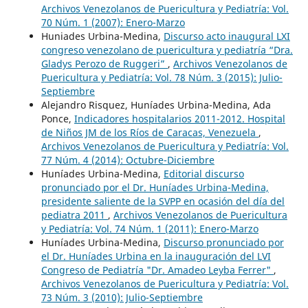
Archivos Venezolanos de Puericultura y Pediatría: Vol.
70 Núm. 1 (2007): Enero-Marzo
Huniades Urbina-Medina,
Discurso acto inaugural LXI
congreso venezolano de puericultura y pediatría “Dra.
Gladys Perozo de Ruggeri”
,
Archivos Venezolanos de
Puericultura y Pediatría: Vol. 78 Núm. 3 (2015): Julio-
Septiembre
Alejandro Risquez, Huníades Urbina-Medina, Ada
Ponce,
Indicadores hospitalarios 2011-2012. Hospital
de Niños JM de los Ríos de Caracas, Venezuela
,
Archivos Venezolanos de Puericultura y Pediatría: Vol.
77 Núm. 4 (2014): Octubre-Diciembre
Huníades Urbina-Medina,
Editorial discurso
pronunciado por el Dr. Huníades Urbina-Medina,
presidente saliente de la SVPP en ocasión del día del
pediatra 2011
,
Archivos Venezolanos de Puericultura
y Pediatría: Vol. 74 Núm. 1 (2011): Enero-Marzo
Huníades Urbina-Medina,
Discurso pronunciado por
el Dr. Huníades Urbina en la inauguración del LVI
Congreso de Pediatría "Dr. Amadeo Leyba Ferrer"
,
Archivos Venezolanos de Puericultura y Pediatría: Vol.
73 Núm. 3 (2010): Julio-Septiembre