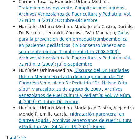
Carmen Rosario, Huníades Urbina-Medina,
Tratamiento coadyuvante. Complicaciones agudas
,
Archivos Venezolanos de Puericultura y Pediatría: Vol.
73 Núm. 4 (2010): Octubre-Diciembre
Huníades Urbina-Medina, María Josefa Castro, Darinka
De Pascuali, Leopoldo Córdova, Iván Machado,
Guías
para la prevención de enfermedad tromboembólica
en pacientes pediátricos. (IV Consenso Venezolano
sobre enfermedad Tromboembólica 2008-2009)
,
Archivos Venezolanos de Puericultura y Pediatría: Vol.
72 Núm. 3 (2009): Julio-Septiembre
Huníades Urbina-Medina,
Discurso del Dr. Huníades
Urbina Medina en el acto de inauguración del “IV
Congreso Venezolano De Pediatría “Dr. Nelson Orta
Sibú” Maracaibo, 30 de agosto de 2009
,
Archivos
Venezolanos de Puericultura y Pediatría: Vol. 72 Núm.
4 (2009): Octubre-Diciembre
Huníades Urbina-Medina, María José Castro, Alejandro
Mondolfi, Emilia García,
Hidratación parenteral en
diarrea aguda
,
Archivos Venezolanos de Puericultura
y Pediatría: Vol. 84 Núm. 1S (2021): Enero
1
2
3
>
>>