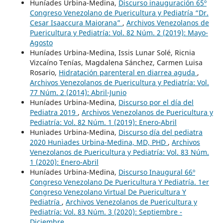
Huníades Urbina-Medina,
Discurso inauguración 65º
Congreso Venezolano de Puericultura y Pediatría “Dr.
Cesar Isaaccura Maiorana”
,
Archivos Venezolanos de
Puericultura y Pediatría: Vol. 82 Núm. 2 (2019): Mayo-
Agosto
Huníades Urbina-Medina, Issis Lunar Solé, Ricnia
Vizcaíno Tenías, Magdalena Sánchez, Carmen Luisa
Rosario,
Hidratación parenteral en diarrea aguda
,
Archivos Venezolanos de Puericultura y Pediatría: Vol.
77 Núm. 2 (2014): Abril-Junio
Huníades Urbina-Medina,
Discurso por el día del
Pediatra 2019
,
Archivos Venezolanos de Puericultura y
Pediatría: Vol. 82 Núm. 1 (2019): Enero-Abril
Hunìades Urbina-Medina,
Discurso día del pediatra
2020 Hunìades Urbina-Medina, MD, PHD
,
Archivos
Venezolanos de Puericultura y Pediatría: Vol. 83 Núm.
1 (2020): Enero-Abril
Huníades Urbina-Medina,
Discurso Inaugural 66º
Congreso Venezolano De Puericultura Y Pediatría. 1er
Congreso Venezolano Virtual De Puericultura Y
Pediatría
,
Archivos Venezolanos de Puericultura y
Pediatría: Vol. 83 Núm. 3 (2020): Septiembre -
Diciembre