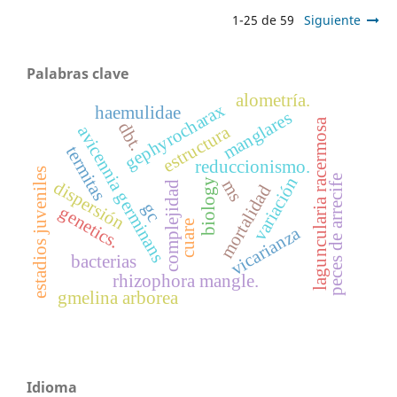
1-25 de 59
Siguiente
Palabras clave
alometría.
gephyrocharax
haemulidae
manglares
a
dbt.
estructura
avicennia germinans
termitas
reduccionismo.
estadios juveniles
peces de arrecife
variación
ms
biology
dispersión
complejidad
mortalidad
l
a
g
u
n
c
u
l
a
r
i
a
r
a
c
e
r
m
o
s
gc
genetics.
cuare
vicarianza
bacterias
rhizophora mangle.
gmelina arborea
Idioma