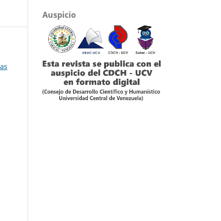
Auspicio
o
mas