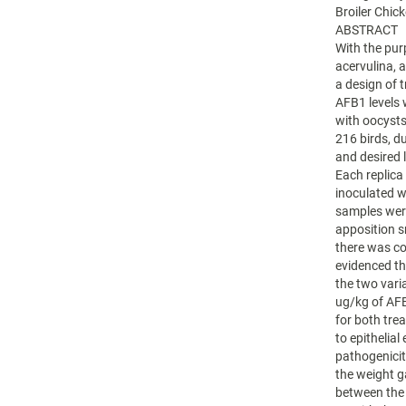
Broiler Chic
ABSTRACT
With the pur
acervulina, 
a design of 
AFB1 levels 
with oocysts
216 birds, 
and desired 
Each replica
inoculated w
samples were
apposition s
there was coc
evidenced th
the two vari
ug/kg of AFB
for both tre
to epithelial
pathogenicit
the weight ga
between the 