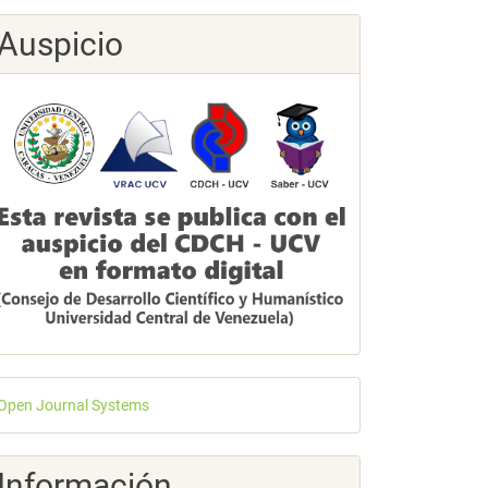
Auspicio
esarrollado
Open Journal Systems
or
Información