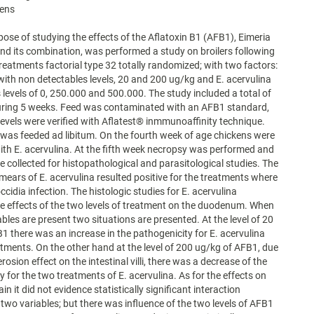
kens
pose of studying the effects of the Aflatoxin B1 (AFB1), Eimeria
and its combination, was performed a study on broilers following
treatments factorial type 32 totally randomized; with two factors:
with non detectables levels, 20 and 200 ug/kg and E. acervulina
 levels of 0, 250.000 and 500.000. The study included a total of
during 5 weeks. Feed was contaminated with an AFB1 standard,
levels were verified with Aflatest® inmmunoaffinity technique.
 was feeded ad libitum. On the fourth week of age chickens were
ith E. acervulina. At the fifth week necropsy was performed and
 collected for histopathological and parasitological studies. The
mears of E. acervulina resulted positive for the treatments where
cidia infection. The histologic studies for E. acervulina
e effects of the two levels of treatment on the duodenum. When
ables are present two situations are presented. At the level of 20
1 there was an increase in the pathogenicity for E. acervulina
atments. On the other hand at the level of 200 ug/kg of AFB1, due
 erosion effect on the intestinal villi, there was a decrease of the
y for the two treatments of E. acervulina. As for the effects on
in it did not evidence statistically significant interaction
two variables; but there was influence of the two levels of AFB1