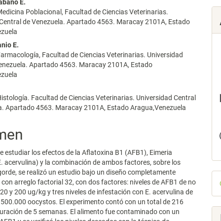
abaño E.
lo
edicina Poblacional, Facultad de Ciencias Veterinarias.
 Central de Venezuela. Apartado 4563. Maracay 2101A, Estado
ezuela
anio E.
armacología, Facultad de Ciencias Veterinarias. Universidad
Venezuela. Apartado 4563. Maracay 2101A, Estado
ezuela
a
istología. Facultad de Ciencias Veterinarias. Universidad Central
a. Apartado 4563. Maracay 2101A, Estado Aragua,Venezuela
men
e estudiar los efectos de la Aflatoxina B1 (AFB1), Eimeria
E. acervulina) y la combinación de ambos factores, sobre los
gorde, se realizó un estudio bajo un diseño completamente
D
 con arreglo factorial 32, con dos factores: niveles de AFB1 de no
p
 20 y 200 ug/kg y tres niveles de infestación con E. acervulina de
 500.000 oocystos. El experimento contó con un total de 216
duración de 5 semanas. El alimento fue contaminado con un