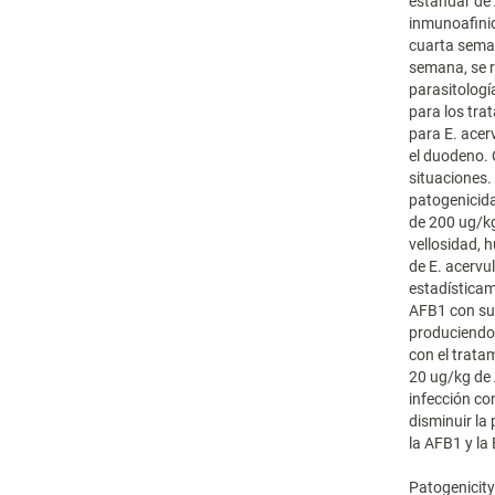
estándar de 
inmunoafinid
cuarta seman
semana, se r
parasitologí
para los tra
para E. acer
el duodeno. 
situaciones.
patogenicida
de 200 ug/kg 
vellosidad, 
de E. acervu
estadísticame
AFB1 con sus
produciendo
con el trata
20 ug/kg de 
infección co
disminuir la
la AFB1 y la
Patogenicity