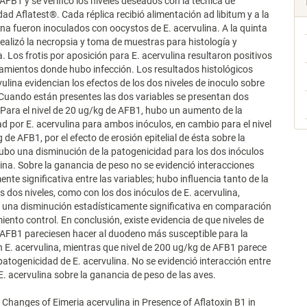
AFB1 y se verificó los niveles deseados con la técnica de
ad Aflatest®. Cada réplica recibió alimentación ad libitum y a la
a fueron inoculados con oocystos de E. acervulina. A la quinta
ealizó la necropsia y toma de muestras para histología y
a. Los frotis por aposición para E. acervulina resultaron positivos
tamientos donde hubo infección. Los resultados histológicos
vulina evidencian los efectos de los dos niveles de inoculo sobre
Cuando están presentes las dos variables se presentan dos
 Para el nivel de 20 ug/kg de AFB1, hubo un aumento de la
d por E. acervulina para ambos inóculos, en cambio para el nivel
de AFB1, por el efecto de erosión epitelial de ésta sobre la
hubo una disminución de la patogenicidad para los dos inóculos
lina. Sobre la ganancia de peso no se evidenció interacciones
nte significativa entre las variables; hubo influencia tanto de la
 dos niveles, como con los dos inóculos de E. acervulina,
 una disminución estadísticamente significativa en comparación
miento control. En conclusión, existe evidencia de que niveles de
AFB1 pareciesen hacer al duodeno más susceptible para la
n E. acervulina, mientras que nivel de 200 ug/kg de AFB1 parece
 patogenicidad de E. acervulina. No se evidenció interacción entre
 E. acervulina sobre la ganancia de peso de las aves.
 Changes of Eimeria acervulina in Presence of Aflatoxin B1 in