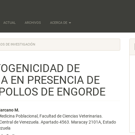
ACTUAL
ARCHIVOS
ACERCA DE
OS DE INVESTIGACIÓN
TOGENICIDAD DE
A EN PRESENCIA DE
 POLLOS DE ENGORDE
nido
Marcano M.
edicina Poblacional, Facultad de Ciencias Veterinarias.
pal
 Central de Venezuela. Apartado 4563. Maracay 2101A, Estado
ezuela