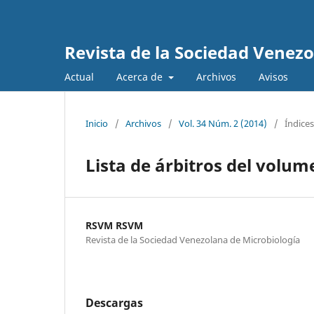
Revista de la Sociedad Venez
Actual
Acerca de
Archivos
Avisos
Inicio
/
Archivos
/
Vol. 34 Núm. 2 (2014)
/
Índices
Lista de árbitros del volum
RSVM RSVM
Revista de la Sociedad Venezolana de Microbiología
Descargas