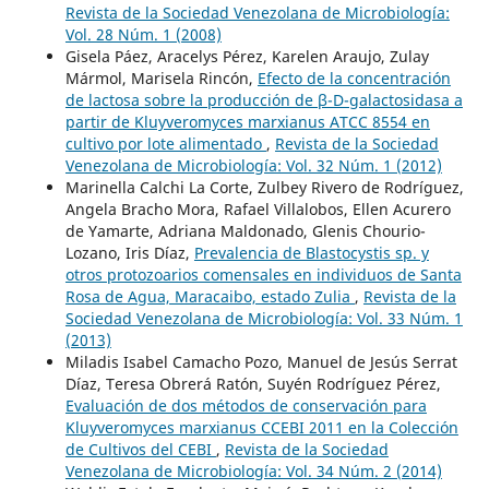
Revista de la Sociedad Venezolana de Microbiología:
Vol. 28 Núm. 1 (2008)
Gisela Páez, Aracelys Pérez, Karelen Araujo, Zulay
Mármol, Marisela Rincón,
Efecto de la concentración
de lactosa sobre la producción de β-D-galactosidasa a
partir de Kluyveromyces marxianus ATCC 8554 en
cultivo por lote alimentado
,
Revista de la Sociedad
Venezolana de Microbiología: Vol. 32 Núm. 1 (2012)
Marinella Calchi La Corte, Zulbey Rivero de Rodríguez,
Angela Bracho Mora, Rafael Villalobos, Ellen Acurero
de Yamarte, Adriana Maldonado, Glenis Chourio-
Lozano, Iris Díaz,
Prevalencia de Blastocystis sp. y
otros protozoarios comensales en individuos de Santa
Rosa de Agua, Maracaibo, estado Zulia
,
Revista de la
Sociedad Venezolana de Microbiología: Vol. 33 Núm. 1
(2013)
Miladis Isabel Camacho Pozo, Manuel de Jesús Serrat
Díaz, Teresa Obrerá Ratón, Suyén Rodríguez Pérez,
Evaluación de dos métodos de conservación para
Kluyveromyces marxianus CCEBI 2011 en la Colección
de Cultivos del CEBI
,
Revista de la Sociedad
Venezolana de Microbiología: Vol. 34 Núm. 2 (2014)