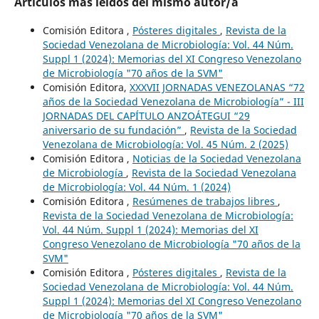
Artículos más leídos del mismo autor/a
Comisión Editora ,
Pósteres digitales
,
Revista de la
Sociedad Venezolana de Microbiología: Vol. 44 Núm.
Suppl 1 (2024): Memorias del XI Congreso Venezolano
de Microbiología "70 años de la SVM"
Comisión Editora,
XXXVII JORNADAS VENEZOLANAS “72
años de la Sociedad Venezolana de Microbiología” - III
JORNADAS DEL CAPÍTULO ANZOÁTEGUI “29
aniversario de su fundación”
,
Revista de la Sociedad
Venezolana de Microbiología: Vol. 45 Núm. 2 (2025)
Comisión Editora ,
Noticias de la Sociedad Venezolana
de Microbiología
,
Revista de la Sociedad Venezolana
de Microbiología: Vol. 44 Núm. 1 (2024)
Comisión Editora ,
Resúmenes de trabajos libres
,
Revista de la Sociedad Venezolana de Microbiología:
Vol. 44 Núm. Suppl 1 (2024): Memorias del XI
Congreso Venezolano de Microbiología "70 años de la
SVM"
Comisión Editora ,
Pósteres digitales
,
Revista de la
Sociedad Venezolana de Microbiología: Vol. 44 Núm.
Suppl 1 (2024): Memorias del XI Congreso Venezolano
de Microbiología "70 años de la SVM"