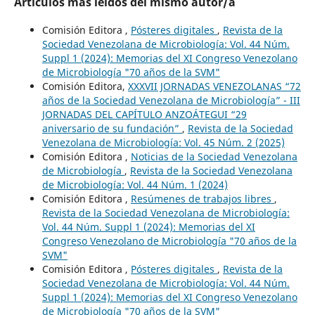
Artículos más leídos del mismo autor/a
Comisión Editora ,
Pósteres digitales
,
Revista de la
Sociedad Venezolana de Microbiología: Vol. 44 Núm.
Suppl 1 (2024): Memorias del XI Congreso Venezolano
de Microbiología "70 años de la SVM"
Comisión Editora,
XXXVII JORNADAS VENEZOLANAS “72
años de la Sociedad Venezolana de Microbiología” - III
JORNADAS DEL CAPÍTULO ANZOÁTEGUI “29
aniversario de su fundación”
,
Revista de la Sociedad
Venezolana de Microbiología: Vol. 45 Núm. 2 (2025)
Comisión Editora ,
Noticias de la Sociedad Venezolana
de Microbiología
,
Revista de la Sociedad Venezolana
de Microbiología: Vol. 44 Núm. 1 (2024)
Comisión Editora ,
Resúmenes de trabajos libres
,
Revista de la Sociedad Venezolana de Microbiología:
Vol. 44 Núm. Suppl 1 (2024): Memorias del XI
Congreso Venezolano de Microbiología "70 años de la
SVM"
Comisión Editora ,
Pósteres digitales
,
Revista de la
Sociedad Venezolana de Microbiología: Vol. 44 Núm.
Suppl 1 (2024): Memorias del XI Congreso Venezolano
de Microbiología "70 años de la SVM"